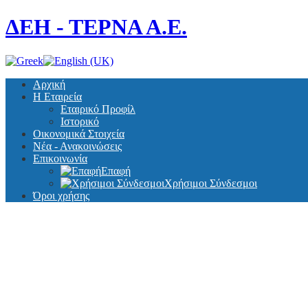
ΔΕΗ - ΤΕΡΝΑ Α.Ε.
Αρχική
Η Εταιρεία
Εταιρικό Προφίλ
Ιστορικό
Οικονομικά Στοιχεία
Νέα - Ανακοινώσεις
Επικοινωνία
Επαφή
Χρήσιμοι Σύνδεσμοι
Όροι χρήσης